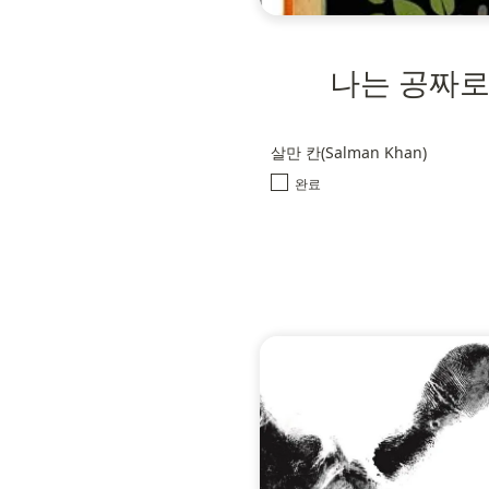
나는 공짜로
살만 칸(Salman Khan)
완료