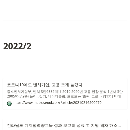
2022/2
코로나19에도 벤처기업, 고용 크게 늘렸다
중소벤처기업부, 벤처 3만6885개社 2019·2020년 고용 현황 분석 1년새 5만
2905명(7.9%) 늘어...컬리, 데이터클립, 프로보등 '훌쩍' 코로나 영향에 비대
면 벤처, 1년새 15.5% 늘어...고용 창출 '월등' 권칠승 "벤처·스타트업, 일자리
https://www.metroseoul.co.kr/article/20210216500279
창출 적극 지원해 경제 회복 주역" '새벽배송'으로 잘 알려진 마켓컬리를 운
영하는 ㈜컬리는 지난해에만 688명을 새로 고용한 것으로 나타났다. 컬리는
작년말 기준 임직원이 1048명으로 1년새 기존보다 2배 가까운 인력을 뽑았
다.
전라남도 디지털역량교육 성과 보고회 성료 '디지털 격차 해소를 위한 포용'