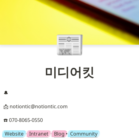
📰
미디어킷
🔔 
📩 notiontic@notiontic.com
☎️ 070-8065-0550
Website
 • 
Intranet
 • 
Blog
• 
Community