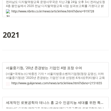
전라남도 디지털역량교육 운영사무국은 지난 2월 24일 오후 3시 전라남도청
4층 왕인실에서 2020 전남 디지털역량교육 사업 성과보고회를 가졌다고 밝
혔다.보고회는 사업에 참여한 340여 명의 강사, 서포터즈와 전라남도 기초
http://www.nbntv.co.kr/news/articleView.html?idxno=919728
지자체 담당자들과 함께 할 수 있도록 줌을 통해 라이브로 방송하는 온라인
비대면 행사(실시간 생중계 형태)로 진행됐으며, 주최기관인 한국지능정보
사회진흥원, 주관기관인 전라남도청 그리고 수행기관 ㈜티엠디교육그룹의
관계자들도 함께 참여해 의미 있는 시간이 됐다고 밝혔다.전라남도 디지털
역량교육 사업 성과 보고회는 국
2021
서울중기청, '20년 존경받는 기업인 4명 표창 수여
(서울=국제뉴스) 박종진 기자 = 서울지방중소벤처기업청(청장 김영신, 이하
서울중기청)은 '2020년 존경받는 기업인'으로 선정된 4개사((주)티엠디 교육
그룹, 호스트세터(주), (주)스틸리언, (주)오버맨)를 각각 방문해 표창장 및 트
http://www.gukjenews.com/news/articleView.html?idxno=2151655
로피를 수여했다고 27일 밝혔다.'존경받는 기업인'은 근로자와 함께 성장하
는 사람 중심의 기업경영을 적극 실천하는 모범 중소 기업인으로, 중소벤처
기업부는 지난 2016년부터 존경받는 기업인을 선정해 올해 12명을 포함, 총
48명을 선정했다.고봉익 ㈜티엠디교육그룹 대표는 팀별 목표 달성시 연봉의
8.
세계적인 로봇공학자 데니스 홍 교수 인공지능 세대를 위한 특별강연
전라남도 디지털 역량교육 운영사무국(티엠디교육그룹)은 로봇공학자 데니