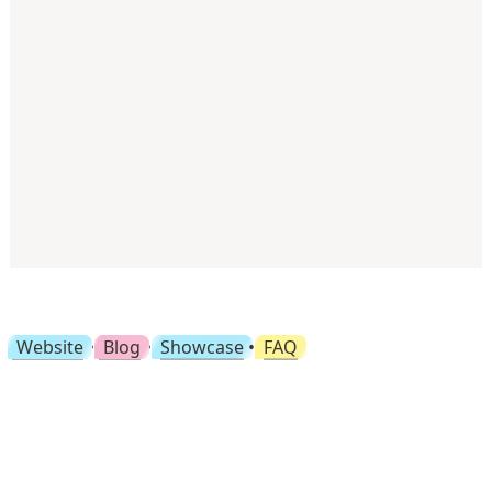
Website
 • 
Blog
• 
Showcase
 • 
FAQ